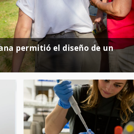
un equipo científico argentino b
ana permitió el diseño de un