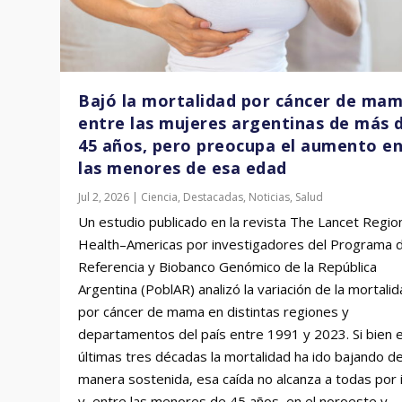
Bajó la mortalidad por cáncer de ma
entre las mujeres argentinas de más 
45 años, pero preocupa el aumento e
las menores de esa edad
Jul 2, 2026
|
Ciencia
,
Destacadas
,
Noticias
,
Salud
Estudio genético demuestr
Un estudio publicado en la revista The Lancet Regio
sudameric...
Health–Americas por investigadores del Programa 
Jul 13, 2026
|
Agro
,
Ambiente
,
Ciencia
,
Destacadas
,
Noticias
Referencia y Biobanco Genómico de la República
Argentina (PoblAR) analizó la variación de la mortali
por cáncer de mama en distintas regiones y
departamentos del país entre 1991 y 2023. Si bien e
últimas tres décadas la mortalidad ha ido bajando d
manera sostenida, esa caída no alcanza a todas por 
y, entre las menores de 45 años, en el noroeste y