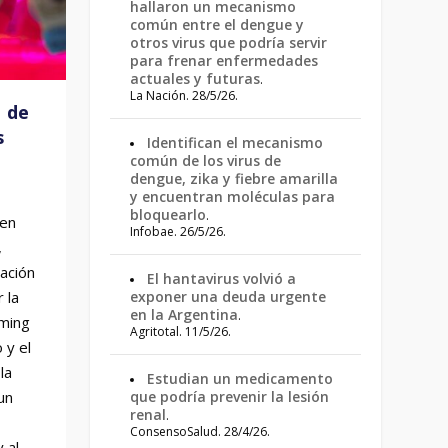
hallaron un mecanismo
común entre el dengue y
otros virus que podría servir
para frenar enfermedades
actuales y futuras
.
La Nación. 28/5/26.
m de
s
Identifican el mecanismo
común de los virus de
dengue, zika y fiebre amarilla
y encuentran moléculas para
bloquearlo
.
 en
igas
Infobae. 26/5/26.
,
cación
El hantavirus volvió a
 la
exponer una deuda urgente
en la Argentina
.
aming
Agritotal. 11/5/26.
 y el
la
Estudian un medicamento
un
que podría prevenir la lesión
renal
.
ConsensoSalud. 28/4/26.
 al