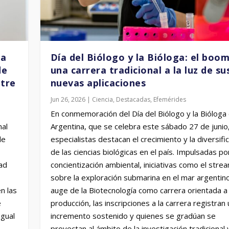
ma
Día del Biólogo y la Bióloga: el boo
de
una carrera tradicional a la luz de su
ntre
nuevas aplicaciones
Jun 26, 2026
|
Ciencia
,
Destacadas
,
Efemérides
En conmemoración del Día del Biólogo y la Bióloga
a cómo ciertas especies de horm
nal
Argentina, que se celebra este sábado 27 de junio
de
especialistas destacan el crecimiento y la diversifi
de las ciencias biológicas en el país. Impulsadas por
dad
concientización ambiental, iniciativas como el stre
sobre la exploración submarina en el mar argentino
n las
auge de la Biotecnología como carrera orientada a 
e
producción, las inscripciones a la carrera registran 
igual
incremento sostenido y quienes se gradúan se
proyectan al ámbito de la investigación tradicional y