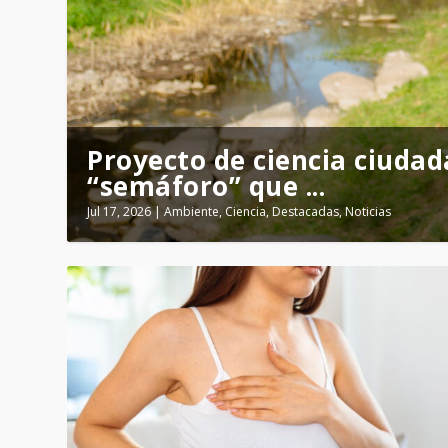
Mediante nanotecnología, 
Proyecto de ciencia ciudad
transfor...
“semáforo” que ...
Jul 31, 2026
Jul 17, 2026
|
|
Ciencia
Ambiente
,
Destacadas
,
Ciencia
,
Destacadas
,
Noticias
,
Salud
,
Noticias