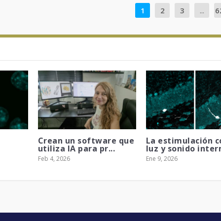
1
2
3
...
6
Crean un software que
La estimulación c
utiliza IA para pr...
luz y sonido interm
Feb 4, 2026
Ene 9, 2026