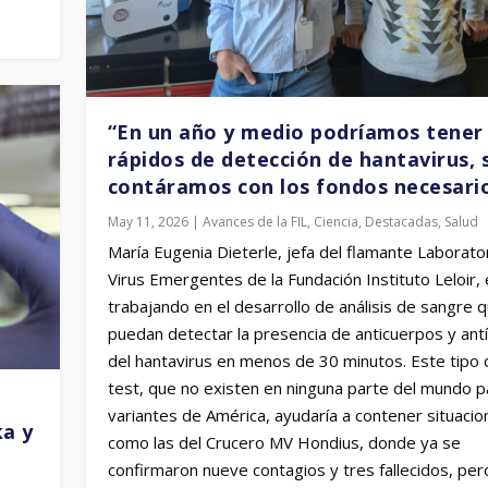
“En un año y medio podríamos tener 
rápidos de detección de hantavirus, s
contáramos con los fondos necesari
May 11, 2026
|
Avances de la FIL
,
Ciencia
,
Destacadas
,
Salud
María Eugenia Dieterle, jefa del flamante Laborato
Virus Emergentes de la Fundación Instituto Leloir,
trabajando en el desarrollo de análisis de sangre 
puedan detectar la presencia de anticuerpos y an
del hantavirus en menos de 30 minutos. Este tipo 
test, que no existen en ninguna parte del mundo p
variantes de América, ayudaría a contener situacio
ka y
como las del Crucero MV Hondius, donde ya se
confirmaron nueve contagios y tres fallecidos, per