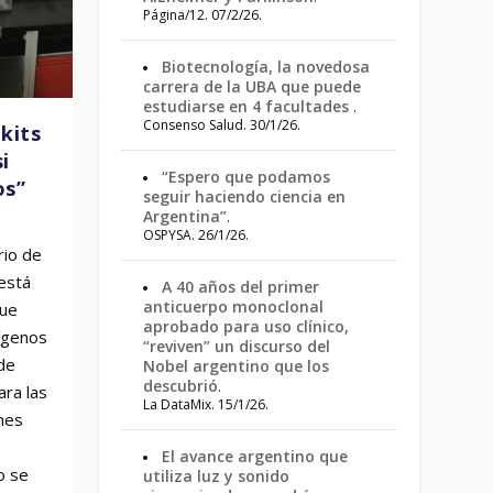
Página/12. 07/2/26.
Biotecnología, la novedosa
carrera de la UBA que puede
estudiarse en 4 facultades
.
Consenso Salud. 30/1/26.
kits
i
“Espero que podamos
os”
seguir haciendo ciencia en
Argentina”
.
OSPYSA. 26/1/26.
rio de
 está
A 40 años del primer
anticuerpo monoclonal
que
aprobado para uso clínico,
tígenos
“reviven” un discurso del
de
Nobel argentino que los
descubrió
.
ara las
La DataMix. 15/1/26.
nes
El avance argentino que
o se
utiliza luz y sonido