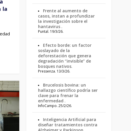
ra
 la
Frente al aumento de
casos, instan a profundizar
la investigación sobre el
hantavirus
.
Puntal. 19/3/26.
 edad
Efecto borde: un factor
soslayado de la
deforestación que genera
degradación “invisible” de
bosques nativos
.
Pressenza. 13/3/26.
Brucelosis bovina: un
hallazgo científico podría ser
clave para frenar la
enfermedad
.
InfoCampo. 25/2/26.
Inteligencia Artificial para
diseñar tratamientos contra
Alzheimer y Parkinson
.