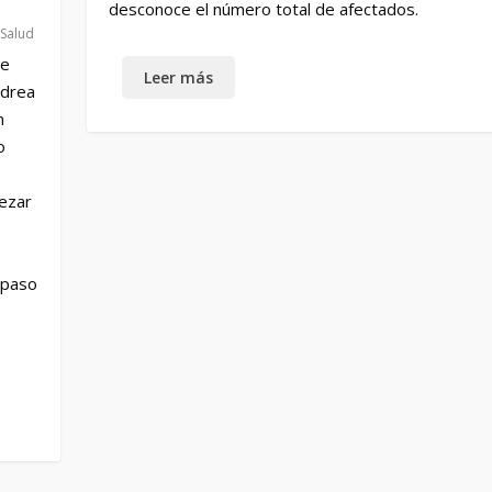
desconoce el número total de afectados.
,
Salud
se
ndrea
n
o
pezar
n paso