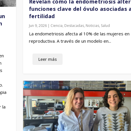
Revelan cómo la endometriosis alte
funciones clave del óvulo asociadas a
un
fertilidad
n
Jun 9, 2026
|
Ciencia
,
Destacadas
,
Noticias
,
Salud
La endometriosis afecta al 10% de las mujeres en
reproductiva. A través de un modelo en...
en
n
as
o.
apia
 la