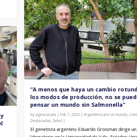
“A menos que haya un cambio rotun
los modos de producción, no se pued
pensar un mundo sin Salmonella”
by
agenciacyta
|
Feb 7, 2023
|
Argentinos por el mundo
,
Cien
 y
Destacadas
,
Salud
|
el
El genetista argentino Eduardo Groisman dirige un
laboratorio en la Universidad de Yale, Estados Uni