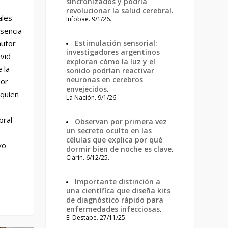
sincronizados y podría
revolucionar la salud cerebral
.
ales
Infobae. 9/1/26.
esencia
autor
Estimulación sensorial:
investigadores argentinos
avid
exploran cómo la luz y el
 la
sonido podrían reactivar
neuronas en cerebros
sor
envejecidos
.
 quien
La Nación. 9/1/26.
bral
Observan por primera vez
un secreto oculto en las
células que explica por qué
vo
dormir bien de noche es clave
.
Clarín. 6/12/25.
Importante distinción a
una científica que diseña kits
de diagnóstico rápido para
enfermedades infecciosas
.
El Destape. 27/11/25.