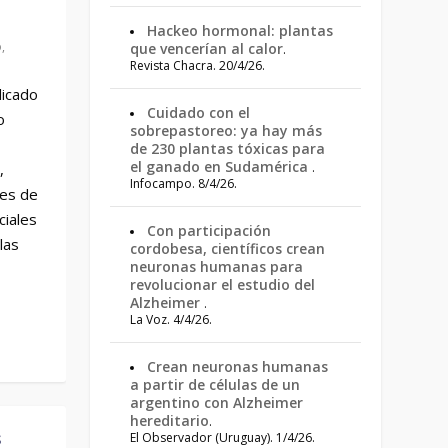
Hackeo hormonal: plantas
o
,
que vencerían al calor
.
Revista Chacra. 20/4/26.
licado
Cuidado con el
o
sobrepastoreo: ya hay más
de 230 plantas tóxicas para
el ganado en Sudamérica
.
,
Infocampo. 8/4/26.
les de
ciales
Con participación
las
cordobesa, científicos crean
neuronas humanas para
revolucionar el estudio del
Alzheimer
.
La Voz. 4/4/26.
Crean neuronas humanas
a partir de células de un
argentino con Alzheimer
hereditario
.
s
El Observador (Uruguay). 1/4/26.