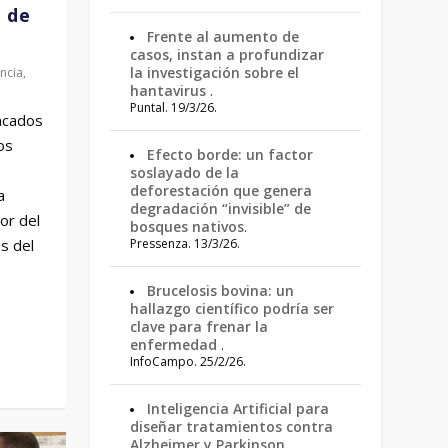
n de
Frente al aumento de
casos, instan a profundizar
la investigación sobre el
ncia
,
hantavirus
.
Puntal. 19/3/26.
incados
os
Efecto borde: un factor
soslayado de la
deforestación que genera
a
degradación “invisible” de
dor del
bosques nativos
.
Pressenza. 13/3/26.
s del
Brucelosis bovina: un
hallazgo científico podría ser
clave para frenar la
enfermedad
.
InfoCampo. 25/2/26.
Inteligencia Artificial para
diseñar tratamientos contra
Alzheimer y Parkinson
.