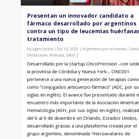
Presentan un innovador candidato a
fármaco desarrollado por argentinos
contra un tipo de leucemias huérfana
tratamiento
by
agenciacyta
|
Dic 19, 2025
|
Argentinos por el mundo
,
Cienc
Destacadas
,
Noticias
,
Salud
|
Desarrollado por la startup OncoPrecision –con sed
la provincia de Córdoba y Nueva York–, ONC001
pertenece a una nueva generación de terapias cono
como “conjugados anticuerpo-fármaco” (ADC, por su
siglas en inglés). El avance fue presentado durante e
encuentro más importante de la Asociación America
Hematología (ASH, por sus siglas en inglés), realiza
del 6 al 9 de diciembre en Orlando, Estados Unidos, 
desarrollado gracias a una plataforma creada por el
grupo argentino, denominada “microavatares de