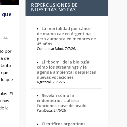
REPERCUSIONES DE
NUESTRAS NOTAS
 que
La mortalidad por cáncer
de mama cae en Argentina
encia
,
pero aumenta en menores de
45 años
.
ComunicarSalud. 7/7/26.
do por
ía de
El "boom" de la biología:
 tanto
cómo los streamings y la
agenda ambiental despiertan
 que
nuevas vocaciones
.
 lo que
Agritotal. 26/6/26.
las. El
Revelan cómo la
endometriosis altera
cunas
funciones clave del óvulo
.
de la
PuraData. 24/6/26.
Científicos argentinos