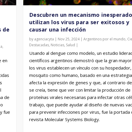
Descubren un mecanismo inesperado
utilizan los virus para ser exitosos y
s de
causar una infección
by
agenciacyta
|
Nov 25, 2024
|
Argentinos por el mundo
,
Ci
Destacadas
,
Noticias
,
Salud
|
ia
,
Usando al dengue como modelo, un estudio lidera
e en
científicos argentinos demostró que la gran mayor
los virus establecen un vínculo con su hospedador,
cidas
mosquito como humano, basado en una estrategia
s
afecta la expresión de genes y que, al contrario de
l
se creía, tiene que ver con limitar la producción de
na de
proteínas virales necesarias para infectar otras célu
do
trabajo, que puede ayudar al diseño de nuevas va
y fue
para prevenir infecciones por virus, fue la portada 
revista Molecular Systems Biology.