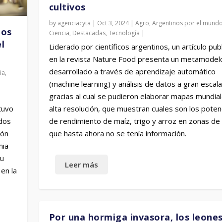
cultivos
by
agenciacyta
|
Oct 3, 2024
|
Agro
,
Argentinos por el mund
ños
Ciencia
,
Destacadas
,
Tecnología
|
l
Liderado por científicos argentinos, un artículo pub
en la revista Nature Food presenta un metamodel
desarrollado a través de aprendizaje automático
ia
,
(machine learning) y análisis de datos a gran escala
gracias al cual se pudieron elaborar mapas mundia
tuvo
alta resolución, que muestran cuales son los poten
ados
de rendimiento de maíz, trigo y arroz en zonas de 
ión
que hasta ahora no se tenía información.
mia
su
en la
Por una hormiga invasora, los leone