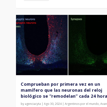
Comprueban por primera vez en un
mamífero que las neuronas del reloj
biológico se “remodelan” cada 24 hor
by
agenciacyta
|
Ago 30, 2024
|
Argentinos por el mundo
,
Avan