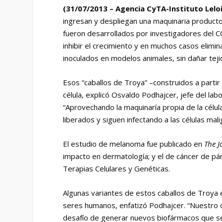
(31/07/2013 – Agencia CyTA-Instituto Leloir
ingresan y despliegan una maquinaria productor
fueron desarrollados por investigadores del CO
inhibir el crecimiento y en muchos casos eli
inoculados en modelos animales, sin dañar teji
Esos “caballos de Troya” –construidos a part
célula, explicó Osvaldo Podhajcer, jefe del labo
“Aprovechando la maquinaría propia de la célula
liberados y siguen infectando a las células mal
El estudio de melanoma fue publicado en
The
J
impacto en dermatología; y el de cáncer de pá
Terapias Celulares y Genéticas.
Algunas variantes de estos caballos de Troya
seres humanos, enfatizó Podhajcer. “Nuestro o
desafío de generar nuevos biofármacos que se