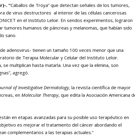
)-. “
Caballos de Troya” que detectan señales de los tumores,
a de virus destructores al interior de las células cancerosas
NICET en el Instituto Leloir.
En sendos experimentos, lograron
minar tumores humanos de páncreas y melanomas, que habían sido
do sano.
ir de adenovirus- tienen un tamaño 100 veces menor que una
ratorio de Terapia Molecular y Celular del Instituto Leloir.
, se multiplican hasta matarla. Una vez que la elimina, son
ignas”, agregó.
ournal of Investigative Dermatology,
la revista científica de mayor
ncreas, en
Molecular Therapy
, que edita la Asociación Americana d
 están en etapas avanzadas para su posible uso terapéutico en
bjetivo es mejorar el tratamiento del cáncer abordando el
an complementarios a las terapias actuales.”