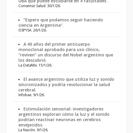
UBA que puede estudiarse en 4 facultades
.
Consenso Salud. 30/1/26.
“Espero que podamos seguir haciendo
ciencia en Argentina”
.
OSPYSA. 26/1/26.
A 40 años del primer anticuerpo
monoclonal aprobado para uso clínico,
“reviven” un discurso del Nobel argentino que
los descubrió
.
La DataMix. 15/1/26.
El avance argentino que utiliza luz y sonido
sincronizados y podría revolucionar la salud
cerebral
.
Infobae. 9/1/26.
Estimulación sensorial: investigadores
argentinos exploran cómo la luz y el sonido
podrían reactivar neuronas en cerebros
envejecidos
.
La Nación. 9/1/26.