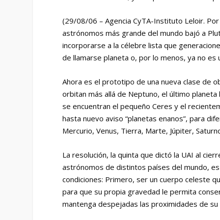
(29/08/06 – Agencia CyTA-Instituto Leloir. Por
astrónomos más grande del mundo bajó a Plutón
incorporarse a la célebre lista que generacio
de llamarse planeta o, por lo menos, ya no es u
Ahora es el prototipo de una nueva clase de ob
orbitan más allá de Neptuno, el último planet
se encuentran el pequeño Ceres y el recient
hasta nuevo aviso “planetas enanos”, para dife
Mercurio, Venus, Tierra, Marte, Júpiter, Satur
La resolución, la quinta que dictó la UAI al cie
astrónomos de distintos países del mundo, es 
condiciones: Primero, ser un cuerpo celeste q
para que su propia gravedad le permita conse
mantenga despejadas las proximidades de su 