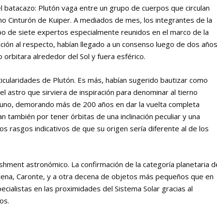
el batacazo: Plutón vaga entre un grupo de cuerpos que circulan
o Cinturón de Kuiper. A mediados de mes, los integrantes de la
upo de siete expertos especialmente reunidos en el marco de la
ción al respecto, habían llegado a un consenso luego de dos año
 orbitara alrededor del Sol y fuera esférico.
icularidades de Plutón. Es más, habían sugerido bautizar como
 el astro que sirviera de inspiración para denominar al tierno
tuno, demorando más de 200 años en dar la vuelta completa
n también por tener órbitas de una inclinación peculiar y una
dos rasgos indicativos de que su origen sería diferente al de los
ishment astronómico. La confirmación de la categoría planetaria d
, Xena, Caronte, y a otra decena de objetos más pequeños que en
cialistas en las proximidades del Sistema Solar gracias al
os.