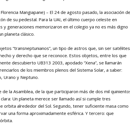
 Florencia Mangiapane) – El 24 de agosto pasado, la asociación d
 de su pedestal. Para la UAI, el último cuerpo celeste en
nes y generaciones memorizaron en el colegio ya no es más digno
n planeta clásico.
jetos “transneptunianos”, un tipo de astros que, sin ser satélites
a hecho y derecho que se reconoce. Estos objetos, entre los que
emente descubierto UB313 2003, apodado “Xena”, se llamarán
renciarlos de los miembros plenos del Sistema Solar, a saber:
no, Urano y Neptuno.
rre de la Asamblea, de la que participaron más de dos mil quiniento
clara: Un planeta merece ser llamado así si cumple tres
ue orbita alrededor del Sol. Segundo, tener suficiente masa como
rvar una forma aproximadamente esférica. Y tercero: que
órbita.