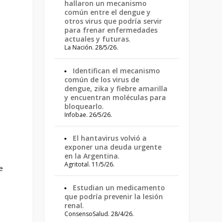
hallaron un mecanismo
común entre el dengue y
otros virus que podría servir
para frenar enfermedades
actuales y futuras
.
s
La Nación. 28/5/26.
Identifican el mecanismo
común de los virus de
dengue, zika y fiebre amarilla
y encuentran moléculas para
bloquearlo
.
Infobae. 26/5/26.
El hantavirus volvió a
exponer una deuda urgente
en la Argentina
.
Agritotal. 11/5/26.
e
Estudian un medicamento
que podría prevenir la lesión
renal
.
ConsensoSalud. 28/4/26.