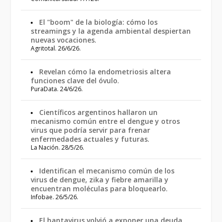
El "boom" de la biología: cómo los
streamings y la agenda ambiental despiertan
nuevas vocaciones
.
Agritotal. 26/6/26.
Revelan cómo la endometriosis altera
funciones clave del óvulo
.
PuraData. 24/6/26.
Científicos argentinos hallaron un
mecanismo común entre el dengue y otros
virus que podría servir para frenar
enfermedades actuales y futuras
.
La Nación. 28/5/26.
Identifican el mecanismo común de los
virus de dengue, zika y fiebre amarilla y
encuentran moléculas para bloquearlo
.
Infobae. 26/5/26.
El hantavirus volvió a exponer una deuda