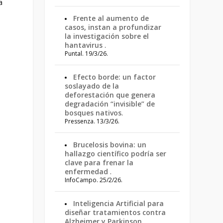
a
Frente al aumento de
casos, instan a profundizar
la investigación sobre el
hantavirus
.
Puntal. 19/3/26.
Efecto borde: un factor
soslayado de la
deforestación que genera
degradación “invisible” de
bosques nativos
.
Pressenza. 13/3/26.
Brucelosis bovina: un
hallazgo científico podría ser
clave para frenar la
enfermedad
.
InfoCampo. 25/2/26.
Inteligencia Artificial para
diseñar tratamientos contra
Alzheimer y Parkinson
.