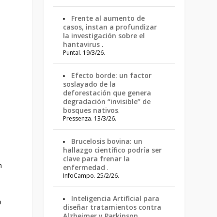
Frente al aumento de
casos, instan a profundizar
la investigación sobre el
hantavirus
.
Puntal. 19/3/26.
Efecto borde: un factor
soslayado de la
deforestación que genera
degradación “invisible” de
e
bosques nativos
.
Pressenza. 13/3/26.
Brucelosis bovina: un
hallazgo científico podría ser
clave para frenar la
n
enfermedad
.
InfoCampo. 25/2/26.
Inteligencia Artificial para
o
diseñar tratamientos contra
Alzheimer y Parkinson
.