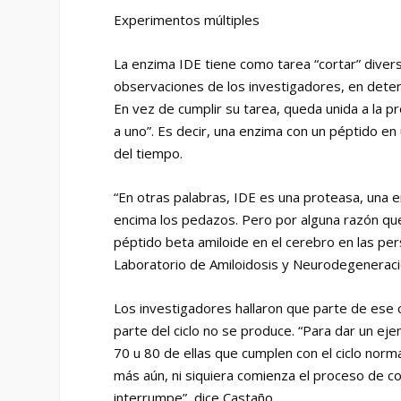
Experimentos múltiples
La enzima IDE tiene como tarea “cortar” divers
observaciones de los investigadores, en deter
En vez de cumplir su tarea, queda unida a la pr
a uno”. Es decir, una enzima con un péptido 
del tiempo.
“En otras palabras, IDE es una proteasa, una e
encima los pedazos. Pero por alguna razón que
péptido beta amiloide en el cerebro en las pers
Laboratorio de Amiloidosis y Neurodegeneració
Los investigadores hallaron que parte de ese c
parte del ciclo no se produce. “Para dar un ej
70 u 80 de ellas que cumplen con el ciclo norm
más aún, ni siquiera comienza el proceso de cor
interrumpe”, dice Castaño.