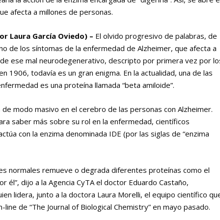
e afecta a millones de personas.
Por Laura García Oviedo) –
El olvido progresivo de palabras, de
uno de los síntomas de la enfermedad de Alzheimer, que afecta a
 de ese mal neurodegenerativo, descripto por primera vez por lo
en 1906, todavía es un gran enigma. En la actualidad, una de las
enfermedad es una proteína llamada “beta amiloide”.
 de modo masivo en el cerebro de las personas con Alzheimer.
ra saber más sobre su rol en la enfermedad, científicos
ctúa con la enzima denominada IDE (por las siglas de “enzima
nes normales remueve o degrada diferentes proteínas como el
r él”, dijo a la Agencia CyTA el doctor Eduardo Castaño,
ien lidera, junto a la doctora Laura Morelli, el equipo científico qu
 on-line de “The Journal of Biological Chemistry” en mayo pasado.