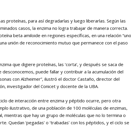
as proteínas, para así degradarlas y luego liberarlas. Según las
minados casos, la enzima no logra trabajar de manera correcta.
oteína beta amiloide en regiones específicas, en una relación “un
en una unión de reconocimiento mutuo que permanece con el paso
nzima que digiere proteínas, las ‘corta’, y después se saca de
 desconocemos, puede fallar y contribuir a la acumulación del
onas con Alzheimer”, ilustró el doctor Castaño, director del
n, investigador del Conicet y docente de la UBA.
iclo de interacción entre enzima y péptido ocurre, pero otra
emplo ilustrativo, de una población de 100 moléculas de enzimas,
al, mientras que hay un grupo de moléculas que no lo termina o
te. Quedan ‘pegadas’ o ‘trabadas’ con los péptidos, y el ciclo se