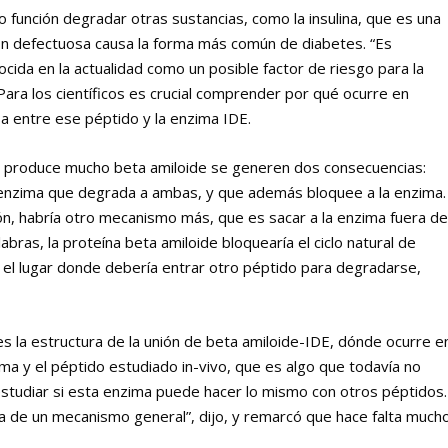
 función degradar otras sustancias, como la insulina, que es una
ón defectuosa causa la forma más común de diabetes. “Es
cida en la actualidad como un posible factor de riesgo para la
ra los científicos es crucial comprender por qué ocurre en
a entre ese péptido y la enzima IDE.
lula produce mucho beta amiloide se generen dos consecuencias:
a enzima que degrada a ambas, y que además bloquee a la enzima.
ón, habría otro mecanismo más, que es sacar a la enzima fuera d
labras, la proteína beta amiloide bloquearía el ciclo natural de
ía el lugar donde debería entrar otro péptido para degradarse,
 la estructura de la unión de beta amiloide-IDE, dónde ocurre e
ima y el péptido estudiado in-vivo, que es algo que todavía no
tudiar si esta enzima puede hacer lo mismo con otros péptidos.
a de un mecanismo general”, dijo, y remarcó que hace falta much