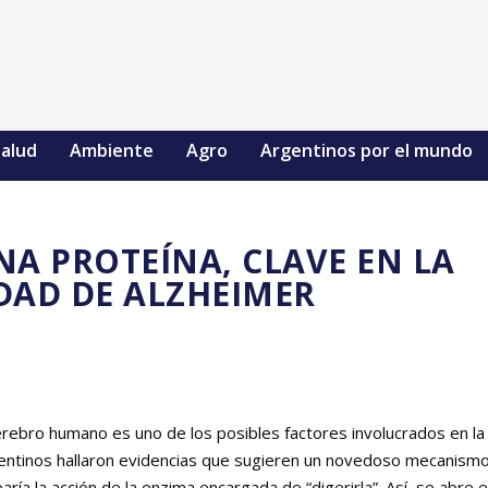
alud
Ambiente
Agro
Argentinos por el mundo
NA PROTEÍNA, CLAVE EN LA
AD DE ALZHEIMER
erebro humano es uno de los posibles factores involucrados en la
entinos hallaron evidencias que sugieren un novedoso mecanism
ría la acción de la enzima encargada de “digerirla”. Así, se abre e