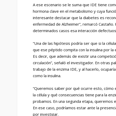
A ese escenario se le suma que IDE tiene como
hormona clave en el metabolismo y cuya funci
interesante destacar que la diabetes es recono
enfermedad de Alzheimer”, remarcó Castaño. Pa
determinados casos esa interacción defectuos
“Una de las hipótesis podría ser que si la cé
que ese péptido compita con la insulina por l
Es decir, que además de existir una competici
circulación”, señaló el investigador. En otras pa
trabajo de la enzima IDE, y al hacerlo, ocupar
como la insulina.
“Queremos saber por qué ocurre esto, cómo es
la célula y qué consecuencias tiene para la enz
probamos. En una segunda etapa, queremos es
En ese caso, podríamos estar ante la presenci
por investigar.