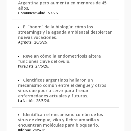
Argentina pero aumenta en menores de 45
años
.
ComunicarSalud. 7/7/26.
El "boom" de la biología: cómo los
streamings y la agenda ambiental despiertan
nuevas vocaciones
.
Agritotal. 26/6/26.
Revelan cómo la endometriosis altera
funciones clave del óvulo
.
PuraData. 24/6/26.
Científicos argentinos hallaron un
mecanismo común entre el dengue y otros
virus que podría servir para frenar
enfermedades actuales y futuras
.
La Nación. 28/5/26.
Identifican el mecanismo común de los
virus de dengue, zika y fiebre amarilla y
encuentran moléculas para bloquearlo
.
Infobae. 26/5/26.