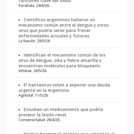
funciones clave del óvulo
.
PuraData. 24/6/26.
Científicos argentinos hallaron un
mecanismo común entre el dengue y otros
virus que podría servir para frenar
enfermedades actuales y futuras
.
La Nación. 28/5/26.
Identifican el mecanismo común de los
virus de dengue, zika y fiebre amarilla y
encuentran moléculas para bloquearlo
.
Infobae. 26/5/26.
El hantavirus volvió a exponer una deuda
urgente en la Argentina
.
Agritotal. 11/5/26.
Estudian un medicamento que podría
prevenir la lesión renal
.
ConsensoSalud. 28/4/26.
Hackeo hormonal: plantas que vencerían al