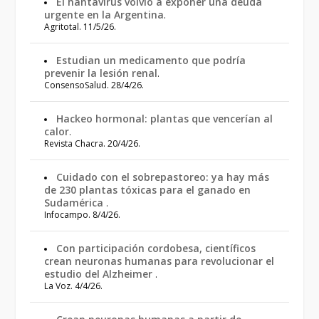
El hantavirus volvió a exponer una deuda
urgente en la Argentina
.
Agritotal. 11/5/26.
Estudian un medicamento que podría
prevenir la lesión renal
.
ConsensoSalud. 28/4/26.
Hackeo hormonal: plantas que vencerían al
calor
.
Revista Chacra. 20/4/26.
Cuidado con el sobrepastoreo: ya hay más
de 230 plantas tóxicas para el ganado en
Sudamérica
.
Infocampo. 8/4/26.
Con participación cordobesa, científicos
crean neuronas humanas para revolucionar el
estudio del Alzheimer
.
La Voz. 4/4/26.