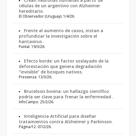
Crean neuronas humanas a partir de
células de un argentino con Alzheimer
hereditario
.
El Observador (Uruguay). 1/4/26.
Frente al aumento de casos, instan a
profundizar la investigación sobre el
hantavirus
.
Puntal. 19/3/26.
Efecto borde: un factor soslayado de la
deforestación que genera degradación
“invisible” de bosques nativos
.
Pressenza. 13/3/26.
Brucelosis bovina: un hallazgo científico
podría ser clave para frenar la enfermedad
.
InfoCampo. 25/2/26.
Inteligencia Artificial para diseñar
tratamientos contra Alzheimer y Parkinson
.
Página/12. 07/2/26.