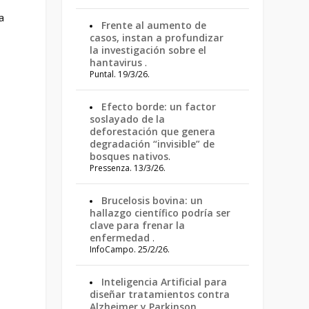
a
Frente al aumento de
casos, instan a profundizar
la investigación sobre el
hantavirus
.
Puntal. 19/3/26.
Efecto borde: un factor
soslayado de la
deforestación que genera
degradación “invisible” de
bosques nativos
.
Pressenza. 13/3/26.
Brucelosis bovina: un
hallazgo científico podría ser
clave para frenar la
enfermedad
.
InfoCampo. 25/2/26.
Inteligencia Artificial para
diseñar tratamientos contra
Alzheimer y Parkinson
.