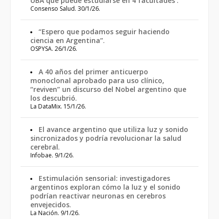
UBA que puede estudiarse en 4 facultades
.
Consenso Salud. 30/1/26.
“Espero que podamos seguir haciendo
ciencia en Argentina”
.
OSPYSA. 26/1/26.
A 40 años del primer anticuerpo
monoclonal aprobado para uso clínico,
“reviven” un discurso del Nobel argentino que
los descubrió
.
La DataMix. 15/1/26.
El avance argentino que utiliza luz y sonido
sincronizados y podría revolucionar la salud
cerebral
.
Infobae. 9/1/26.
Estimulación sensorial: investigadores
argentinos exploran cómo la luz y el sonido
podrían reactivar neuronas en cerebros
envejecidos
.
La Nación. 9/1/26.